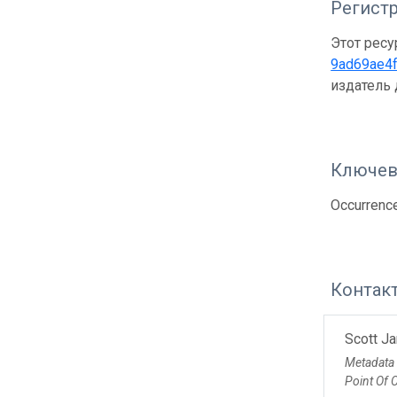
Регистр
Этот ресу
9ad69ae4
издатель
Ключев
Occurrenc
Контак
Scott Ja
Metadata
Point Of 