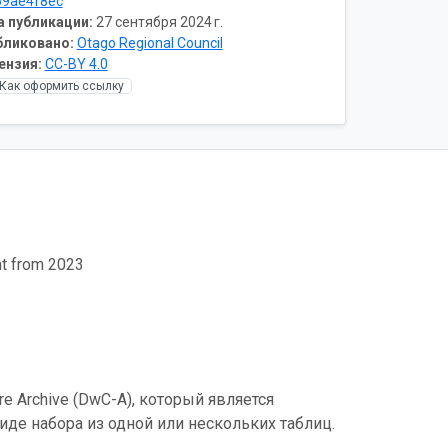
69ae4f8ec
а публикации:
27 сентября 2024 г.
бликовано:
Otago Regional Council
ензия:
CC-BY 4.0
Как оформить ссылку
nt from 2023
e Archive (DwC-A), который является
де набора из одной или нескольких таблиц.