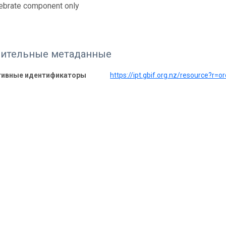
tebrate component only
ительные метаданные
тивные идентификаторы
https://ipt.gbif.org.nz/resource?r=