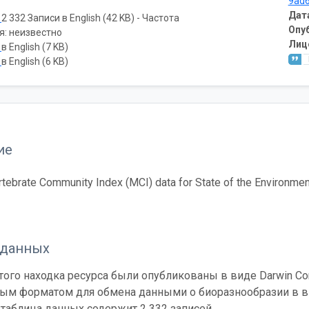
9ad
Дат
ь
2 332 Записи в English (42 KB) - Частота
Опу
я: неизвестно
Лиц
ь
в English (7 KB)
ь
в English (6 KB)
ие
tebrate Community Index (MCI) data for State of the Environme
 данных
ого находка ресурса были опубликованы в виде Darwin Cor
ным форматом для обмена данными о биоразнообразии в ви
таблица данных содержит 2 332 записей.