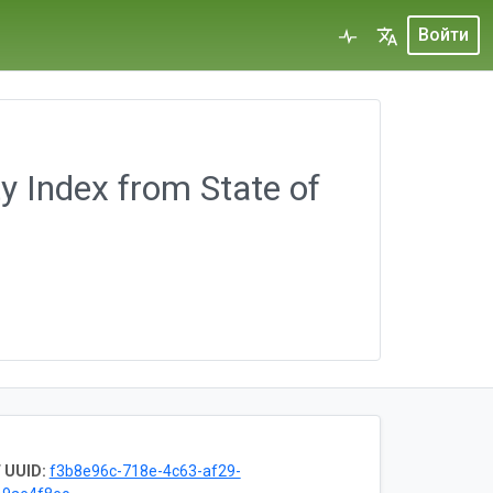
Войти
 Index from State of
 UUID:
f3b8e96c-718e-4c63-af29-