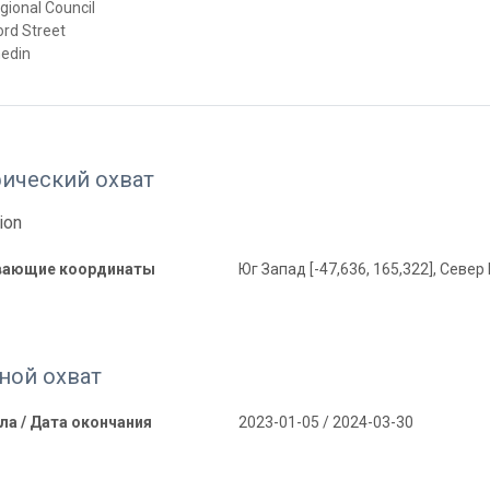
gional Council
ord Street
edin
фический охват
ion
вающие координаты
Юг Запад [-47,636, 165,322], Север 
ной охват
ла / Дата окончания
2023-01-05 / 2024-03-30