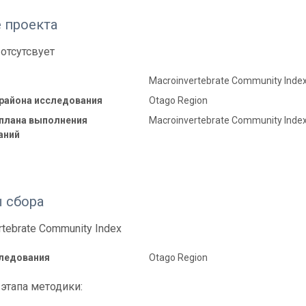
 проекта
отсутсвует
Macroinvertebrate Community Index 
 района исследования
Otago Region
 плана выполнения
Macroinvertebrate Community Inde
аний
 сбора
rtebrate Community Index
следования
Otago Region
этапа методики: