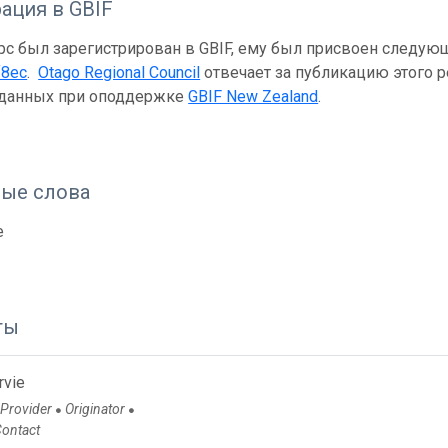
ация в GBIF
рс был зарегистрирован в GBIF, ему был присвоен следую
f8ec
.
Otago Regional Council
отвечает за публикацию этого ре
 данных при оподдержке
GBIF New Zealand
.
ые слова
e
ты
rvie
 Provider
Originator
●
●
Contact