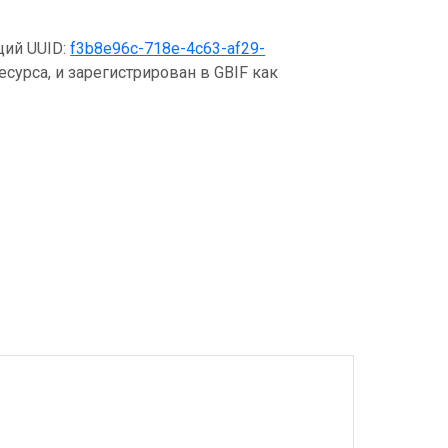
щий UUID:
f3b8e96c-718e-4c63-af29-
сурса, и зарегистрирован в GBIF как