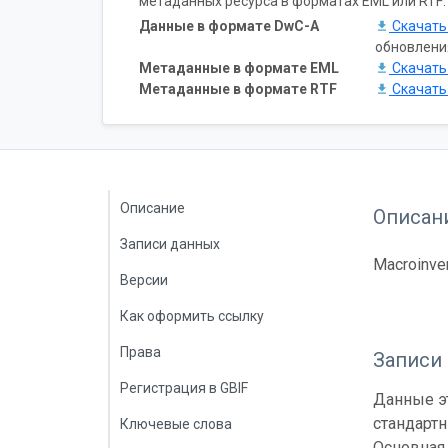
метаданных ресурса в форматах EML или RTF:
Данные в формате DwC-A
Скачат
обновлени
Метаданные в формате EML
Скачат
Метаданные в формате RTF
Скачат
Описание
Описан
Записи данных
Macroinver
Версии
Как оформить ссылку
Права
Записи
Регистрация в GBIF
Данные эт
стандарт
Ключевые слова
Основная 