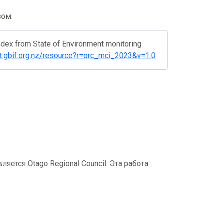
зом:
ndex from State of Environment monitoring
ipt.gbif.org.nz/resource?r=orc_mci_2023&v=1.0
ется Otago Regional Council. Эта работа